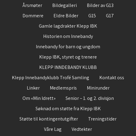
Årsmøter
Bildegalleri
Bilder av G13
Dommere
Eldre Bilder
G15
G17
Gamle lagdrakter Klepp IBK
Historien om Innebandy
Innebandy for barn og ungdom
Klepp IBK, styret og trenere
KLEPP INNDEBANDY KLUBB
Klepp Innebandyklubb Trofé Samling
Kontakt oss
Linker
Medlemspris
Minirunder
Om «Min Idrett»
Senior – 1. og 2. divisjon
Søknad om støtte fra Klepp IBK
Støtte til kontingentutgifter
Treningstider
Våre Lag
Vedtekter