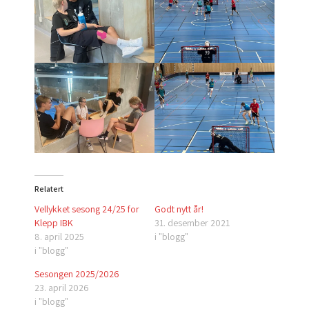
Relatert
Vellykket sesong 24/25 for
Godt nytt år!
Klepp IBK
31. desember 2021
8. april 2025
i "blogg"
i "blogg"
Sesongen 2025/2026
23. april 2026
i "blogg"