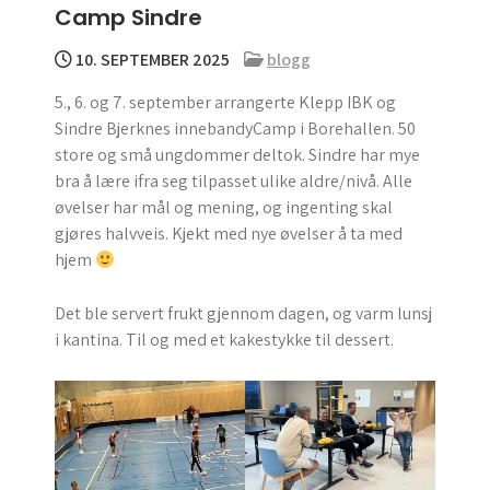
Camp Sindre
menu
10. SEPTEMBER 2025
blogg
5., 6. og 7. september arrangerte Klepp IBK og
Sindre Bjerknes innebandyCamp i Borehallen. 50
store og små ungdommer deltok. Sindre har mye
bra å lære ifra seg tilpasset ulike aldre/nivå. Alle
øvelser har mål og mening, og ingenting skal
gjøres halvveis. Kjekt med nye øvelser å ta med
hjem
Det ble servert frukt gjennom dagen, og varm lunsj
i kantina. Til og med et kakestykke til dessert.