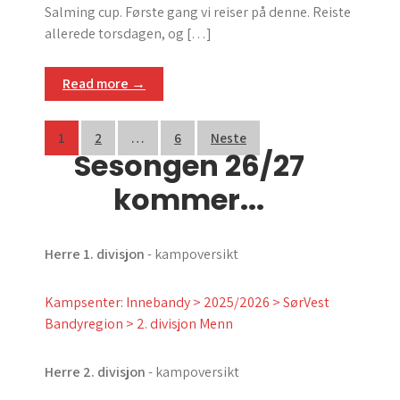
Salming cup. Første gang vi reiser på denne. Reiste
allerede torsdagen, og […]
Read more →
Sidepaginering
1
2
…
6
Neste
Sesongen 26/27
kommer...
Herre 1. divisjon
- kampoversikt
Kampsenter: Innebandy > 2025/2026 > SørVest
Bandyregion > 2. divisjon Menn
Herre 2. divisjon
- kampoversikt