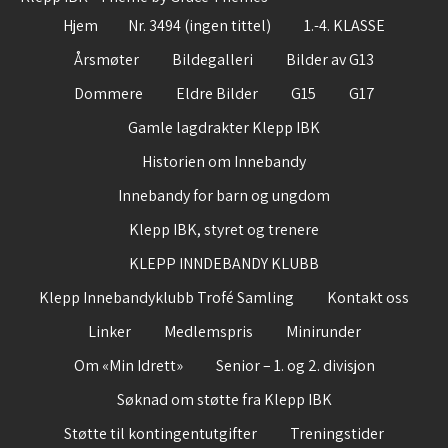
Hjem
Nr. 3494 (ingen tittel)
1.-4. KLASSE
Årsmøter
Bildegalleri
Bilder av G13
Dommere
Eldre Bilder
G15
G17
Gamle lagdrakter Klepp IBK
Historien om Innebandy
Innebandy for barn og ungdom
Klepp IBK, styret og trenere
KLEPP INNDEBANDY KLUBB
Klepp Innebandyklubb Trofé Samling
Kontakt oss
Linker
Medlemspris
Minirunder
Om «Min Idrett»
Senior – 1. og 2. divisjon
Søknad om støtte fra Klepp IBK
Støtte til kontingentutgifter
Treningstider