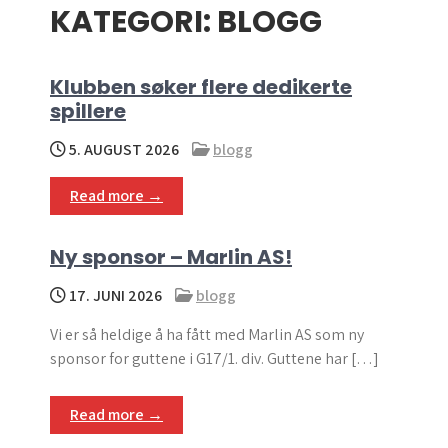
KATEGORI:
BLOGG
menu
Klubben søker flere dedikerte
spillere
5. AUGUST 2026
blogg
Read more →
Ny sponsor – Marlin AS!
17. JUNI 2026
blogg
Vi er så heldige å ha fått med Marlin AS som ny
sponsor for guttene i G17/1. div. Guttene har […]
Read more →