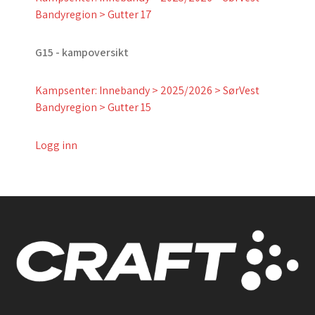
Bandyregion > Gutter 17
G15 - kampoversikt
Kampsenter: Innebandy > 2025/2026 > SørVest
Bandyregion > Gutter 15
Logg inn