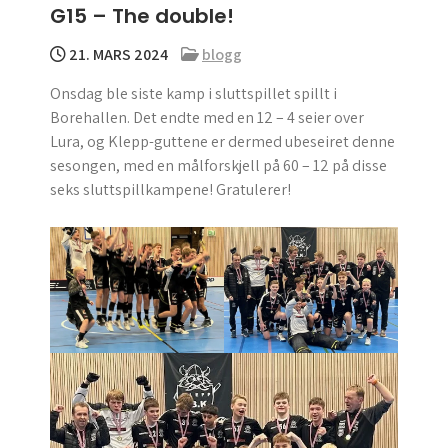
G15 – The double!
menu
21. MARS 2024
blogg
Onsdag ble siste kamp i sluttspillet spillt i
Borehallen. Det endte med en 12 – 4 seier over
Lura, og Klepp-guttene er dermed ubeseiret denne
sesongen, med en målforskjell på 60 – 12 på disse
seks sluttspillkampene! Gratulerer!