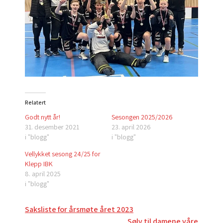
Relatert
Godt nytt år!
Sesongen 2025/2026
31. desember 2021
23. april 2026
i "blogg"
i "blogg"
Vellykket sesong 24/25 for
Klepp IBK
8. april 2025
i "blogg"
Innleggsnavigasjon
Saksliste for årsmøte året 2023
Sølv til damene våre