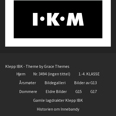
Klepp IBK - Theme by Grace Themes
Hjem
Nr. 3494 (ingen tittel)
1.-4. KLASSE
Årsmøter
Bildegalleri
Bilder av G13
Dommere
Eldre Bilder
G15
G17
Gamle lagdrakter Klepp IBK
Historien om Innebandy