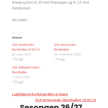
Klepp spiller kl. 10 mot Stavanger og kl. 12 mot
Vardeneset.
Vel møtt!
Relatert
G15 serierunde i
G15 serierunde i
Borehallen 19.03.23
Borehallen
15. mars 2023
14. november 2023
i "blogg"
i "blogg"
G15 sluttspillrunder i
Borehallen
7. mars 2024
i "blogg"
Innleggsnavigasjon
Lagbildene fra fotografen er klare
G15 serierunde i Borehallen 19.03.23
Sesongen 26/27