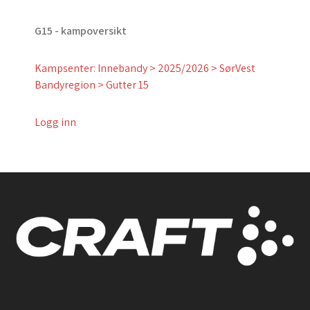
G15 - kampoversikt
Kampsenter: Innebandy > 2025/2026 > SørVest
Bandyregion > Gutter 15
Logg inn