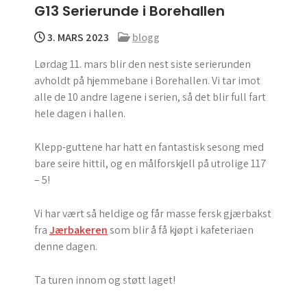
G13 Serierunde i Borehallen
menu
3. MARS 2023
blogg
Lørdag 11. mars blir den nest siste serierunden
avholdt på hjemmebane i Borehallen. Vi tar imot
alle de 10 andre lagene i serien, så det blir full fart
hele dagen i hallen.
Klepp-guttene har hatt en fantastisk sesong med
bare seire hittil, og en målforskjell på utrolige 117
– 5!
Vi har vært så heldige og får masse fersk gjærbakst
fra
Jærbakeren
som blir å få kjøpt i kafeteriaen
denne dagen.
Ta turen innom og støtt laget!