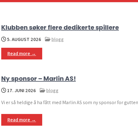
Klubben søker flere dedikerte spillere
5. AUGUST 2026
blogg
Read more →
Ny sponsor – Marlin AS!
17. JUNI 2026
blogg
Vi er så heldige å ha fått med Marlin AS som ny sponsor for gutten
Read more →