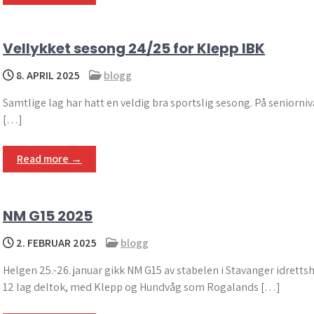
Vellykket sesong 24/25 for Klepp IBK
8. APRIL 2025
blogg
Samtlige lag har hatt en veldig bra sportslig sesong. På seniornivå
[…]
Read more →
NM G15 2025
2. FEBRUAR 2025
blogg
Helgen 25.-26. januar gikk NM G15 av stabelen i Stavanger idrettsh
12 lag deltok, med Klepp og Hundvåg som Rogalands […]