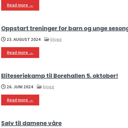
Read more →
Oppstart treninger for barn og unge seson
23. AUGUST 2024
blogg
Read more →
Eliteseriekamp til Borehallen 5. oktober!
26. JUNI 2024
blogg
Read more →
Sølv til damene våre