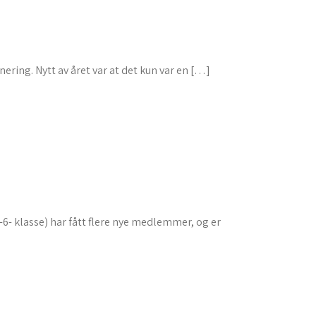
nering. Nytt av året var at det kun var en […]
-6- klasse) har fått flere nye medlemmer, og er